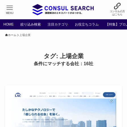
コンサルの方
MENU
はこちら
HOME
絞り込み検索
注目カテゴリ
お役立ちコラム
【特集】プロ
ホーム
上場企業
タグ:
上場企業
条件にマッチする会社：16社