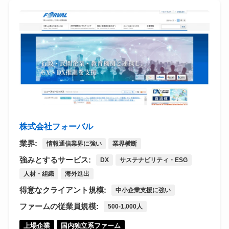
株式会社フォーバル
業界:
情報通信業界に強い
業界横断
強みとするサービス:
DX
サステナビリティ・ESG
人材・組織
海外進出
得意なクライアント規模:
中小企業支援に強い
ファームの従業員規模:
500-1,000人
上場企業
国内独立系ファーム