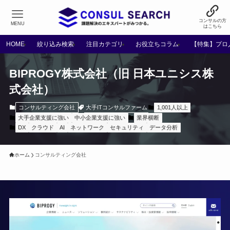
コンサルの方
MENU
はこちら
HOME
絞り込み検索
注目カテゴリ
お役立ちコラム
【特集】プロ
BIPROGY株式会社（旧 日本ユニシス株
式会社）
大手ITコンサルファーム
コンサルティング会社
1,001人以上
大手企業支援に強い
中小企業支援に強い
業界横断
DX
クラウド
AI
ネットワーク
セキュリティ
データ分析
ホーム
コンサルティング会社