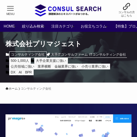
コンサルの方
MENU
はこちら
HOME
絞り込み検索
注目カテゴリ
お役立ちコラム
【特集】プロ
株式会社プリマジェスト
大手ITコンサルファーム
ITコンサルティング会社
コンサルティング会社
500-1,000人
大手企業支援に強い
公共領域に強い
業界横断
金融業界に強い
小売り業界に強い
DX
AI
BPR
ホーム
コンサルティング会社