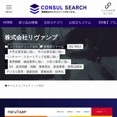
コンサルの方
MENU
はこちら
HOME
絞り込み検索
注目カテゴリ
お役立ちコラム
【特集】プロ
株式会社リヴァンプ
新興系ファーム
コンサルティング会社
301-500人
大手企業支援に強い
中小企業支援に強い
ベンチャー・スタートアップ支援に強い
業界横断
物流業界に強い
小売り業界に強い
DX
経営戦略
戦略
事業再生
新規事業・新商品開発
デジタル変革・最新技術
業務改善・効率化
ホーム
コンサルティング会社