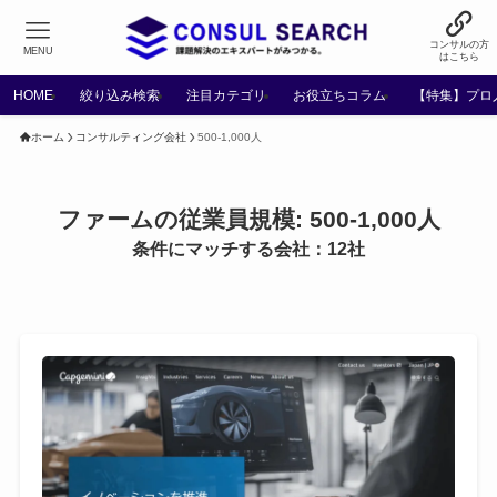
コンサルの方
MENU
はこちら
HOME
絞り込み検索
注目カテゴリ
お役立ちコラム
【特集】プロ
ホーム
コンサルティング会社
500-1,000人
ファームの従業員規模:
500-1,000人
条件にマッチする会社：12社