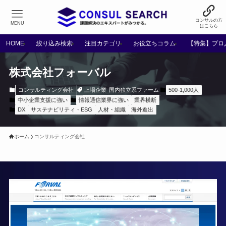
コンサルの方
MENU
はこちら
HOME
絞り込み検索
注目カテゴリ
お役立ちコラム
【特集】プロ
株式会社フォーバル
上場企業
国内独立系ファーム
コンサルティング会社
500-1,000人
中小企業支援に強い
情報通信業界に強い
業界横断
DX
サステナビリティ・ESG
人材・組織
海外進出
ホーム
コンサルティング会社