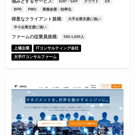
強みとするサービス:
ERP・SAP
クラウド
DX
BPR
PMO
業務改善・効率化
得意なクライアント規模:
大手企業支援に強い
中小企業支援に強い
ファームの従業員規模:
500-1,000人
上場企業
ITコンサルティング会社
大手ITコンサルファーム