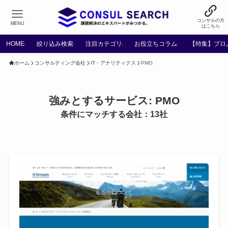
コンサルの方
MENU
はこちら
HOME
絞り込み検索
注目カテゴリ
お役立ちコラム
【特集】プロ
ホーム
コンサルティング会社
IT・アナリティクス
PMO
強みとするサービス:
PMO
条件にマッチする会社：13社