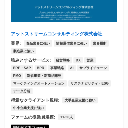
アットストリームコンサルティング株式会社
業界:
食品業界に強い
情報通信業界に強い
業界横断
製造業に強い
強みとするサービス:
経営戦略
DX
営業
ERP・SAP
BPR
事業戦略
AI
サプライチェーン
PMO
新規事業・新商品開発
マーケティングオートメーション
サステナビリティ・ESG
データ分析
得意なクライアント規模:
大手企業支援に強い
中小企業支援に強い
ファームの従業員規模:
11-50人
国内独立系ファーム