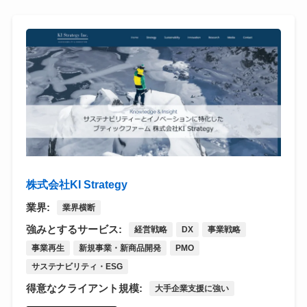
株式会社KI Strategy
業界:
業界横断
強みとするサービス:
経営戦略
DX
事業戦略
事業再生
新規事業・新商品開発
PMO
サステナビリティ・ESG
得意なクライアント規模:
大手企業支援に強い