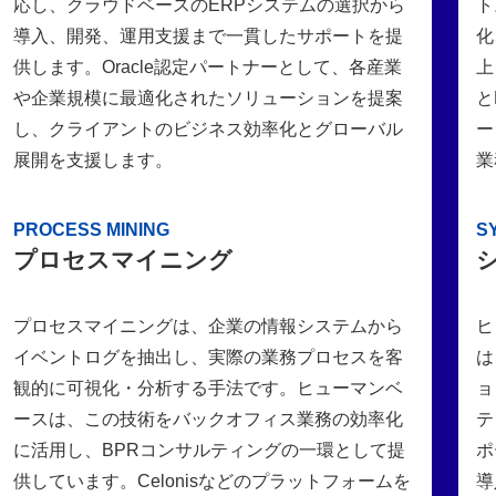
応し、クラウドベースのERPシステムの選択から
ト
導入、開発、運用支援まで一貫したサポートを提
化
供します。Oracle認定パートナーとして、各産業
上
や企業規模に最適化されたソリューションを提案
と
し、クライアントのビジネス効率化とグローバル
ー
展開を支援します。
業
PROCESS MINING
S
プロセスマイニング
プロセスマイニングは、企業の情報システムから
ヒ
イベントログを抽出し、実際の業務プロセスを客
は
観的に可視化・分析する手法です。ヒューマンベ
ョ
ースは、この技術をバックオフィス業務の効率化
テ
に活用し、BPRコンサルティングの一環として提
ポ
供しています。Celonisなどのプラットフォームを
導