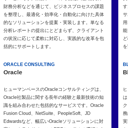
財務分析などを通じて、ビジネスプロセスの課題
す
を整理し、最適化・効率化・自動化に向けた具体
サ
的なソリューションを提案・実装します。単なる
用
分析レポートの提出にとどまらず、クライアント
能
の状況に応じて柔軟に対応し、実践的な改革を包
ど
括的にサポートします。
を
ORACLE CONSULTING
B
Oracle
B
ヒューマンベースのOracleコンサルティングは、
ヒ
Oracle社製品に関する長年の経験と最新技術の知
は
識を組み合わせた包括的なサービスです。Oracle
ク
Fusion Cloud、NetSuite、PeopleSoft、JD
務
Edwardsなど、幅広いOracleソリューションに対
実