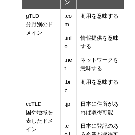
ン
gTLD
.co
商用を意味する
分野別のド
m
メイン
.inf
情報提供を意味
o
する
.ne
ネットワークを
t
意味する
.bi
商用を意味する
z
ccTLD
.jp
日本に住所があ
国や地域を
れば取得可能
表したドメ
.c
日本に登記のあ
イン
o.j
る企業が取得可