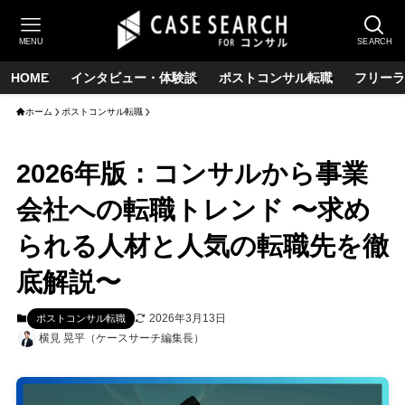
MENU
SEARCH
HOME
インタビュー・体験談
ポストコンサル転職
フリーラ
ホーム
ポストコンサル転職
2026年版：コンサルから事業
会社への転職トレンド 〜求め
られる人材と人気の転職先を徹
底解説〜
2026年3月13日
ポストコンサル転職
横見 晃平（ケースサーチ編集長）