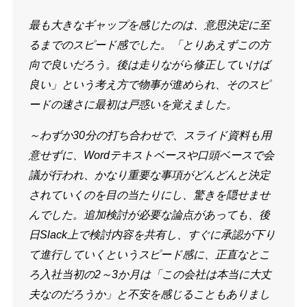
最も大きなギャップを感じたのは、意思決定に至
るまでのスピード感でした。「とりあえずこの方
向で良いだろう。後は走りながら修正していけば
良い」という考え方で物事が進められ、そのスピ
ードの速さに最初は戸惑いを覚えました。
～わずか30分の打ち合わせで、スライド資料も用
意せずに、Wordテキストベースや口頭ベースで会
議が行われ、かなり重要な事項がどんどんと決定
されていくのを目の当たりにし、驚きを隠せませ
んでした。追加検討が必要な論点があっても、後
日Slack上で検討内容を共有し、すぐに承認が下り
て進行していくというスピード感に、正直なとこ
ろ入社当初の2～3か月は「この会社は本当に大丈
夫なのだろうか」と不安を感じることもありまし