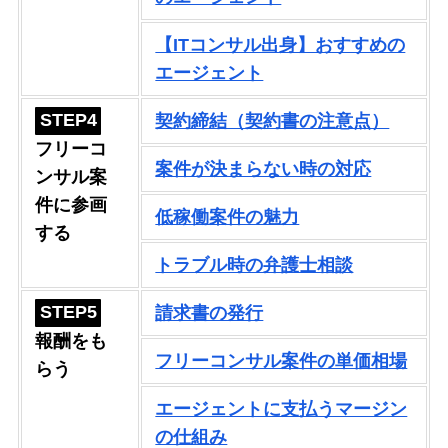
【ITコンサル出身】おすすめの
エージェント
STEP4
契約締結（契約書の注意点）
フリーコ
案件が決まらない時の対応
ンサル案
件に参画
低稼働案件の魅力
する
トラブル時の弁護士相談
STEP5
請求書の発行
報酬をも
フリーコンサル案件の単価相場
らう
エージェントに支払うマージン
の仕組み