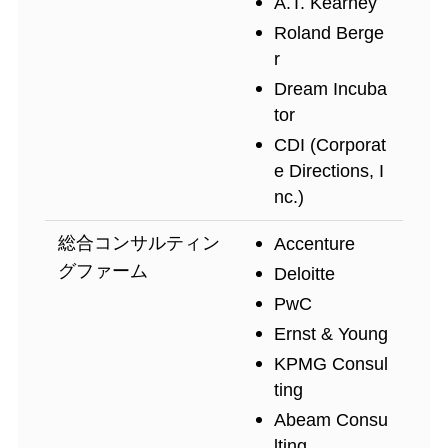
A.T. Kearney
Roland Berge
r
Dream Incuba
tor
CDI (Corporat
e Directions, I
nc.)
総合コンサルティン
Accenture
グファーム
Deloitte
PwC
Ernst & Young
KPMG Consul
ting
Abeam Consu
lting