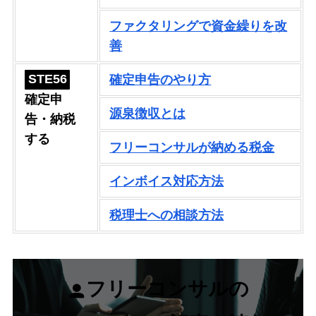
ファクタリングで資金繰りを改
善
STE56
確定申告のやり方
確定申
源泉徴収とは
告・納税
する
フリーコンサルが納める税金
インボイス対応方法
税理士への相談方法
フリーコンサルの