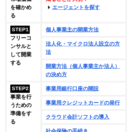
を確かめ
エージェントを探す
る
STEP1
個人事業主の開業方法
フリーコ
法人化・マイクロ法人設立の方
ンサルと
法
して開業
する
開業方法（個人事業主か法人）
の決め方
STEP2
事業用銀行口座の開設
事業を行
事業用クレジットカードの発行
うための
準備をす
クラウド会計ソフトの導入
る
社会保険の手続き