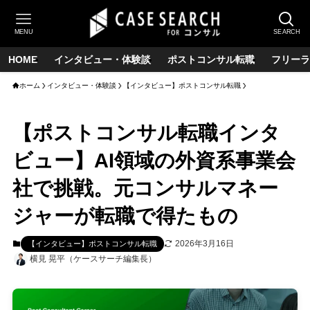
MENU
SEARCH
HOME
インタビュー・体験談
ポストコンサル転職
フリーラ
ホーム
インタビュー・体験談
【インタビュー】ポストコンサル転職
【ポストコンサル転職インタ
ビュー】AI領域の外資系事業会
社で挑戦。元コンサルマネー
ジャーが転職で得たもの
2026年3月16日
【インタビュー】ポストコンサル転職
横見 晃平（ケースサーチ編集長）