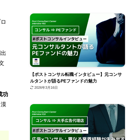
プロ
創出
文
【ポストコンサル転職インタビュー】元コンサ
ルタントが語るPEファンドの魅力
2026年3月16日
成功
、漠