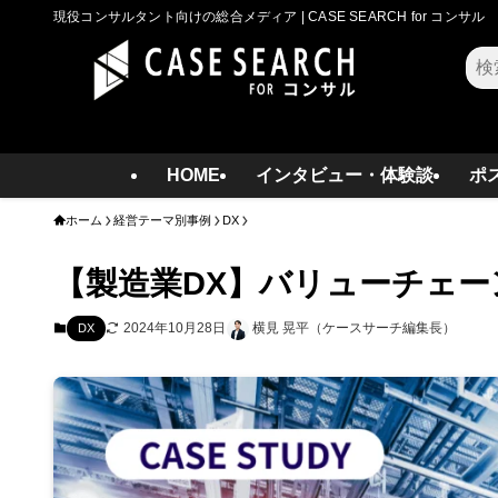
現役コンサルタント向けの総合メディア | CASE SEARCH for コンサル
検
索
HOME
インタビュー・体験談
ポ
ホーム
経営テーマ別事例
DX
【製造業DX】バリューチェ
2024年10月28日
横見 晃平（ケースサーチ編集長）
DX