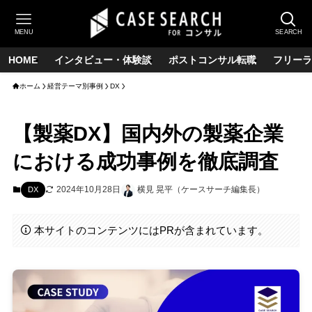
MENU
SEARCH
HOME
インタビュー・体験談
ポストコンサル転職
フリーラ
ホーム
経営テーマ別事例
DX
【製薬DX】国内外の製薬企業
における成功事例を徹底調査
2024年10月28日
横見 晃平（ケースサーチ編集長）
DX
本サイトのコンテンツにはPRが含まれています。