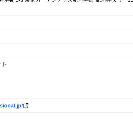
井町1-3 東京ガーデンテラス紀尾井町 紀尾井タワー1
クト
sional.jp/