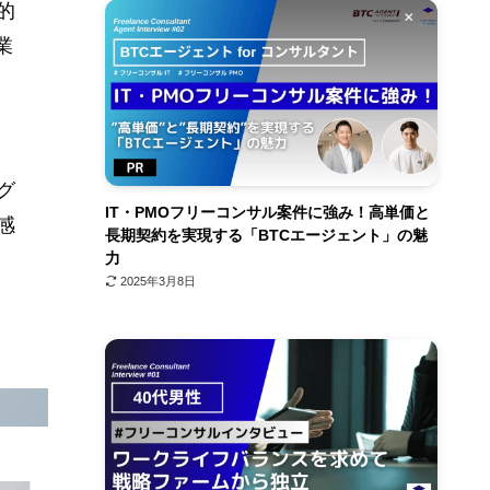
的
業
、
グ
IT・PMOフリーコンサル案件に強み！高単価と
感
長期契約を実現する「BTCエージェント」の魅
力
2025年3月8日