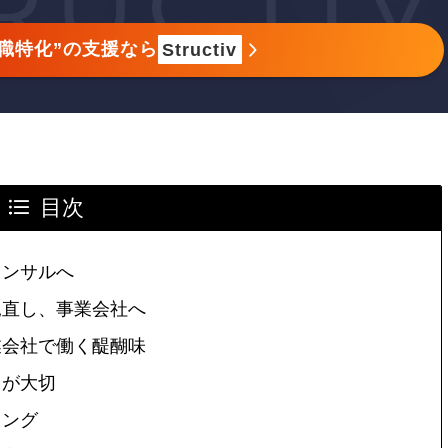
職特化”の支援なら
Structiv
目次
コンサルへ
見直し、事業会社へ
業会社で働く醍醐味
とが大切
ィング