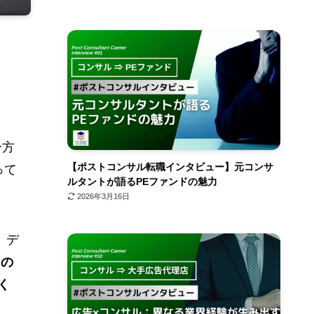
一方
【ポストコンサル転職インタビュー】元コンサ
って
ルタントが語るPEファンドの魅力
2026年3月16日
、デ
スの
く