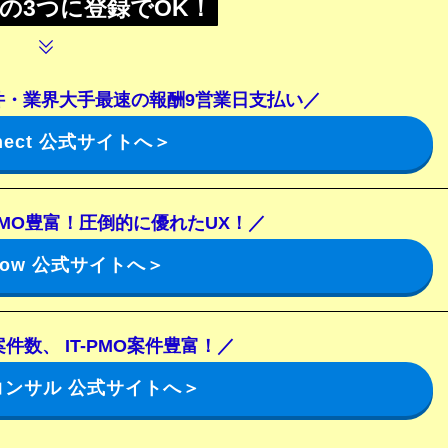
の3つに登録でOK！
件・
業界大手最速の報酬9営業日支払い
／
nnect 公式サイトへ＞
MO豊富
！圧倒的に優れたUX
！
／
 flow 公式サイトへ＞
件数、 IT-PMO案件豊富
！
／
コンサル 公式サイトへ＞