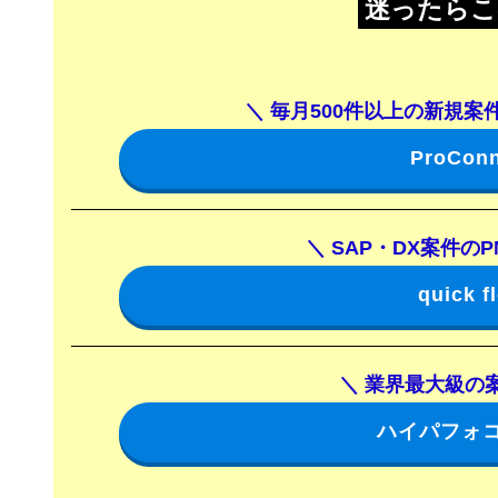
迷ったらこ
＼
毎月500件
以上の新規案
ProCo
＼
SAP・DX
案件のP
quick
＼
業界最大級の案
ハイパフォ